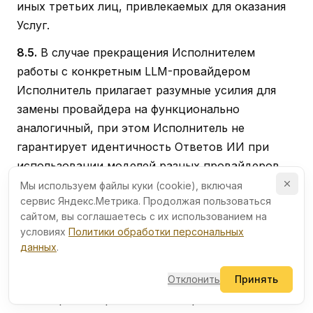
иных третьих лиц, привлекаемых для оказания
Услуг.
8.5.
В случае прекращения Исполнителем
работы с конкретным LLM-провайдером
Исполнитель прилагает разумные усилия для
замены провайдера на функционально
аналогичный, при этом Исполнитель не
гарантирует идентичность Ответов ИИ при
использовании моделей разных провайдеров.
Мы используем файлы куки (cookie), включая
сервис Яндекс.Метрика. Продолжая пользоваться
сайтом, вы соглашаетесь с их использованием на
условиях
Политики обработки персональных
9. Персональные данные и
данных
.
конфиденциальность
Отклонить
Принять
9.1.
Стороны обрабатывают персональные