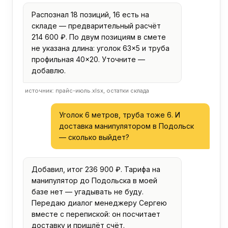
Распознал 18 позиций, 16 есть на
складе — предварительный расчёт
214 600 ₽. По двум позициям в смете
не указана длина: уголок 63×5 и труба
профильная 40×20. Уточните —
добавлю.
источник: прайс-июль.xlsx, остатки склада
Уголок 6 метров, труба тоже 6. И
доставка манипулятором в Подольск
— сколько выйдет?
Добавил, итог 236 900 ₽. Тарифа на
манипулятор до Подольска в моей
базе нет — угадывать не буду.
Передаю диалог менеджеру Сергею
вместе с перепиской: он посчитает
доставку и пришлёт счёт.